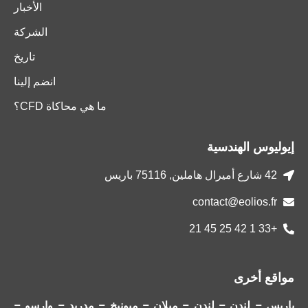
الأخبار
الشركة
تاريخ
انضم إلينا
ما هي محاكاة CFD؟
إيوليوس الهندسية
42 شارع أميرال هاملين, 75116 باريس
contact@eolios.fr
+33 1 42 25 45 21
مواقع أخرى
باريس – لندن – لندن – ميلان – ميونيخ – مدريد – وارسو –