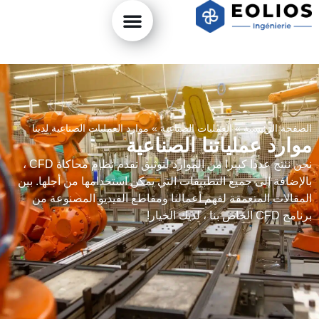
الصفحة الرئيسية
»
العمليات الصناعية
»
موارد العمليات الصناعية لدينا
موارد عملياتنا الصناعية
نحن ننتج عددا كبيرا من الموارد لتوثيق تقدم نظام محاكاة CFD ،
بالإضافة إلى جميع التطبيقات التي يمكن استخدامها من أجلها. بين
المقالات المتعمقة لفهم أعمالنا ومقاطع الفيديو المصنوعة من
برنامج CFD الخاص بنا ، لديك الخيار!