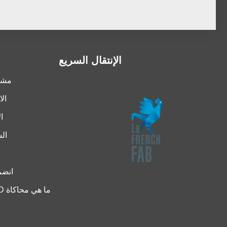
الإنتقال السريع
مشار
ال
ال
ال
انضم 
ما هي محاكاة CFD؟