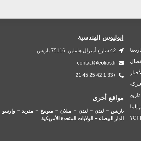
إيوليوس الهندسية
يعنا
42 شارع أميرال هاملين, 75116 باريس
اتصال
contact@eolios.fr
أخبار
+33 1 42 25 45 21
شركة
تاريخ
مواقع أخرى
إلينا
باريس – لندن – لندن – ميلان – ميونيخ – مدريد – وارسو 
الدار البيضاء – الولايات المتحدة الأمريكية