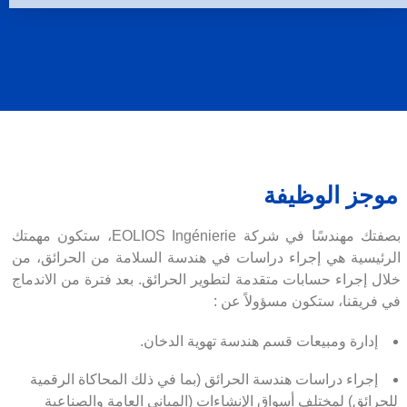
موجز الوظيفة
بصفتك مهندسًا في شركة EOLIOS Ingénierie، ستكون مهمتك
الرئيسية هي إجراء دراسات في هندسة السلامة من الحرائق، من
خلال إجراء حسابات متقدمة لتطوير الحرائق. بعد فترة من الاندماج
في فريقنا، ستكون مسؤولاً عن :
إدارة ومبيعات قسم هندسة تهوية الدخان.
إجراء دراسات هندسة الحرائق (بما في ذلك المحاكاة الرقمية
للحرائق) لمختلف أسواق الإنشاءات (المباني العامة والصناعية