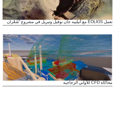
تعمل EOLIOS مع أتيلييه جان نوفيل وتيريل في مشروع “شَعْران
محاكاة CFD للأواني الزجاجية