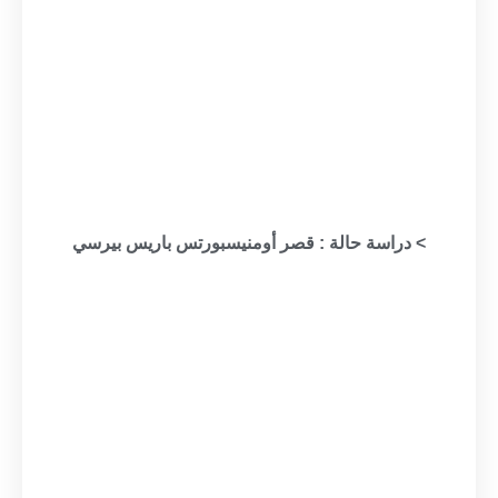
> دراسة حالة : قصر أومنيسبورتس باريس بيرسي