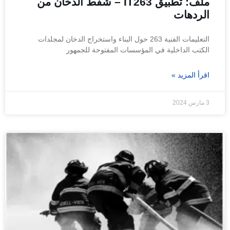
ملف: تطبيق IT263 – شفط الدخان من
الردهات
التعليمات الفنية 263 حول البناء واستخراج الدخان لمجلدات
الكتب الداخلية في المؤسسات المفتوحة للجمهور
اقرأ المزيد »
3 مارس 2024