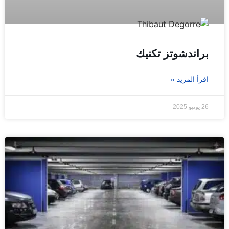
براندشوتز تكنيك
اقرأ المزيد »
26 يونيو 2025