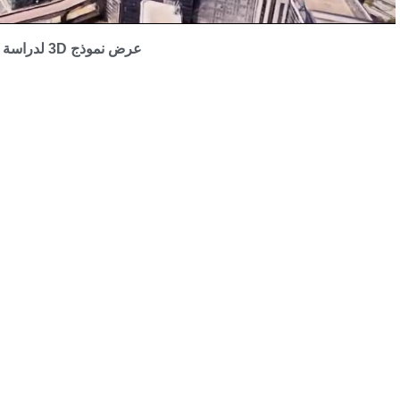
عرض نموذج 3D لدراسة قادوس CNIT