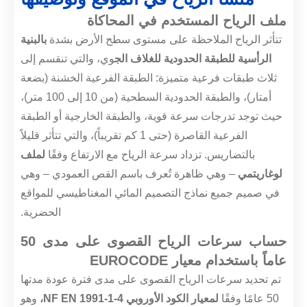
ملف الرياح المستخدم في المحاكاة
تتأثر الرياح الملاحظة على مستوى سطح الأرض بشدة
بالبنية
الرأسية للطبقة الحدودية للغلاف الج
وي، والتي تنقسم إلى
ثلاث طبقات فرعية متميزة: الطبقة الفرعية الخشنة (بضعة
أمتار)، والطبقة الحدودية السطحية (من 10 إلى 100 متر)،
حيث توجد تدرجات سرعة قوية، والطبقة الخارجية أو الطبقة
الفرعية القاصرة (حتى 1 كم تقريباً)، والتي تتأثر قليلاً
بالتضاريس. تزداد سرعة الرياح مع الارتفاع وفقًا
لملف
لوغاريتمي
– وهي ظاهرة تُعرف باسم القص العمودي – وهي
في صميم جميع نماذج التصميم المائي المغناطيسي للمواقع
الحضرية.
حساب سرعات الرياح القصوى على مدى 50
عاماً باستخدام معيار EUROCODE
تم تحديد سرعات الرياح القصوى على مدى فترة عودة مدتها
50 عامًا وفقًا
لمعيار الكود الأوروبي NF EN 1991-1-4،
وهو