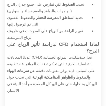
تحديد
الضغوط التي تمارس
على جميع جدران البرج
(الواجهات والنوافذ والفسيفساء والسواري)
تحديد
المناطق المعرضة للخطر
والضغوط القصوى
التي تم الوصول إليها
تقييم
الراحة من الرياح
على المدرجات في ظروف
الرياح المتوسطة
لماذا استخدام CFD لدراسة تأثير الرياح على
البرج؟
تحل
ديناميكيات
الموائع الحسابية (CFD) عدديًا المعادلات
التفاضلية الجزئية التي تحكم تدفقات الموائع. عند تطبيقه
على المباني، فإنه يوفر معلومات دقيقة عن
سرعات الهواء
والضغوط والظواهر الديناميكية الهوائية
التي تحدث حول
الهياكل وداخلها، حتى على الهياكل المعقدة مع أخذ البيئة في
الاعتبار.