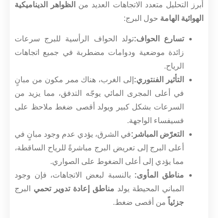
أبرز التحليل متعدد الاتجاهات العديد من
الظواهر الديناميكية
الهوائية الهامة
حول البرج:
تسارع الحواف:
تولد الحواف الرأسية للبرج سرعات
زائدة موضعية ودوامات مضطربة في جميع اتجاهات
الرياح.
التأثير الفنتوري:
إلى الغرب، هناك ممر مكون من مبانٍ
في أعلى المجرى المائي يوجّه التدفق، مما يزيد من
السرعات بشكل كبير ويولد أقصى ضغط ملاحظ على
فسيفساء الواجهة.
التعرّض المباشر:
في الشرق، يؤدي عدم وجود مبانٍ في
أعلى البرج إلى تعريض البرج مباشرةً للرياح الساقطة،
مما يؤدي إلى أعلى الضغوط على الصواري.
مناطق المأوى:
بالنسبة لبعض الاتجاهات، فإن وجود
المباني المحيطة يولد
مناطق إعادة تدوير تحمي
البرج
جزئياً
من أقصى ضغط.