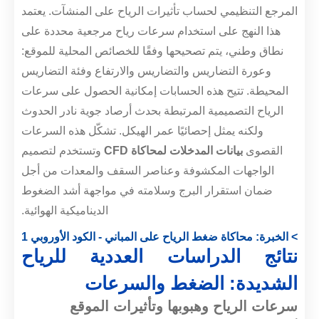
المرجع التنظيمي لحساب تأثيرات الرياح على المنشآت. يعتمد
هذا النهج على استخدام سرعات رياح مرجعية محددة على
نطاق وطني، يتم تصحيحها وفقًا للخصائص المحلية للموقع:
وعورة التضاريس والتضاريس والارتفاع وفئة التضاريس
المحيطة. تتيح هذه الحسابات إمكانية الحصول على سرعات
الرياح التصميمية المرتبطة بحدث أرصاد جوية نادر الحدوث
ولكنه يمثل إحصائيًا عمر الهيكل. تشكّل هذه السرعات
القصوى
بيانات المدخلات لمحاكاة CFD
وتستخدم لتصميم
الواجهات المكشوفة وعناصر السقف والمعدات من أجل
ضمان استقرار البرج وسلامته في مواجهة أشد الضغوط
الديناميكية الهوائية.
> الخبرة: محاكاة ضغط الرياح على المباني - الكود الأوروبي 1
نتائج الدراسات العددية للرياح
الشديدة: الضغط والسرعات
سرعات الرياح وهبوبها وتأثيرات الموقع