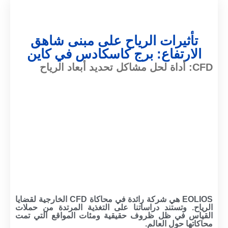
تأثيرات الرياح على مبنى شاهق
الارتفاع: برج كاسكادس في كاين
CFD: أداة لحل مشاكل تحديد أبعاد الرياح
EOLIOS هي شركة رائدة في محاكاة CFD الخارجية لقضايا
الرياح. وتستند دراساتنا على التغذية المرتدة من حملات
القياس في ظل ظروف حقيقية ومئات المواقع التي تمت
محاكاتها حول العالم.